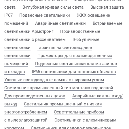
света
В-глубокая кривая силы света
Высокая защита
IP67
Подвесные светильники
ЖКХ освещение
помещений
Аварийные светильники
Встраиваемые
светильники Армстронг
Производственные
светильники с рассеивателем
IP65 уличные
светильники
Гарантия на светодиодные
светильники
Прожекторы для производственных
помещений
Подвесные светильники для магазинов
и складов
IP65 светильники для торговых объектов
Уличные светодиодные лампы с широким углом
Светильник промышленный тип монтажа подвесной
Для производственных цехов
Аварийные лампы вход/
выход
Светильник промышленный с низким
энергопотреблением
Осветительные приборы
с пылевлагозащитой
Светильники с алюминиевым
корпусом
Светильники для садово-парковых зон