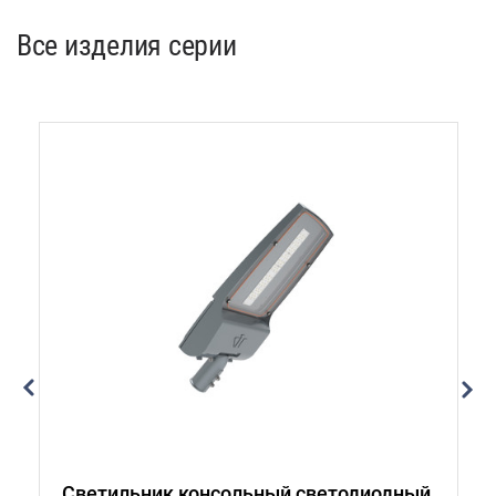
Все изделия серии
ый
Светильник консольный светодиодный
С