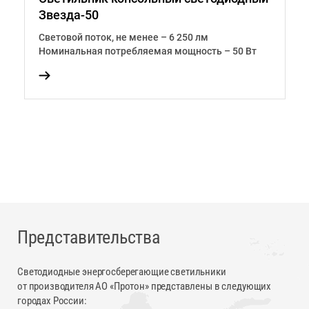
Звезда-50
З
Световой поток, не менее – 6 250 лм
С
т
Номинальная потребляемая мощность – 50 Вт
Н
Представительства
Светодиодные энергосберегающие светильники
от производителя АО «Протон» представлены в следующих
городах России: