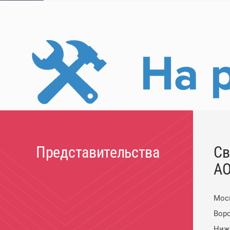
Представительства
Св
АО
Мос
Вор
Ниж