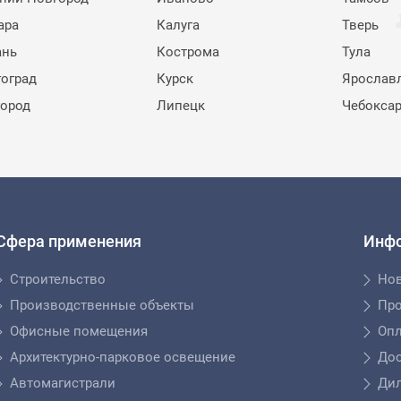
ара
Калуга
Тверь
ань
Кострома
Тула
гоград
Курск
Ярослав
город
Липецк
Чебокса
Сфера применения
Инф
Строительство
Но
Производственные объекты
Пр
Офисные помещения
Опл
Архитектурно-парковое освещение
Дос
Автомагистрали
Ди