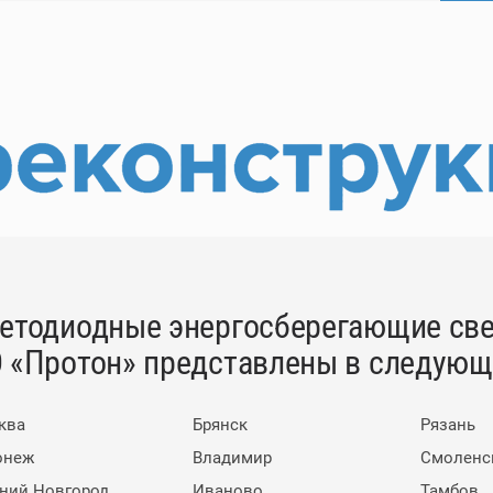
етодиодные энергосберегающие све
 «Протон» представлены в следующи
ква
Брянск
Рязань
онеж
Владимир
Смоленс
ний Новгород
Иваново
Тамбов