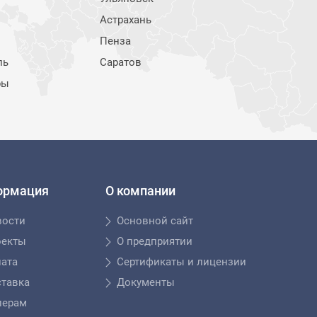
Астрахань
Пенза
ль
Саратов
ры
ормация
О компании
вости
Основной сайт
оекты
О предприятии
ата
Сертификаты и лицензии
тавка
Документы
лерам