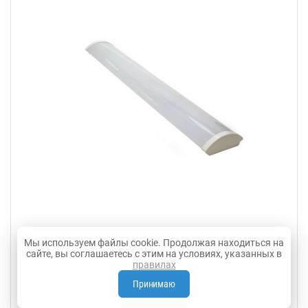
Светодиодный светильник Линия-20
Мы используем файлы cookie. Продолжая находиться на
сайте, вы соглашаетесь с этим на условиях, указанных в
Световой поток – 4 400 лм
правилах
Потребляемая мощность – 40 Вт
Принимаю