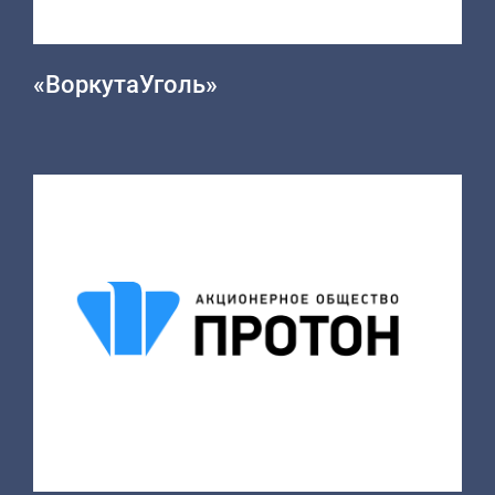
«ВоркутаУголь»