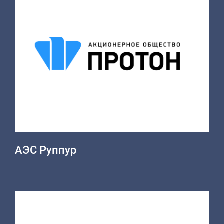
АЭС Руппур