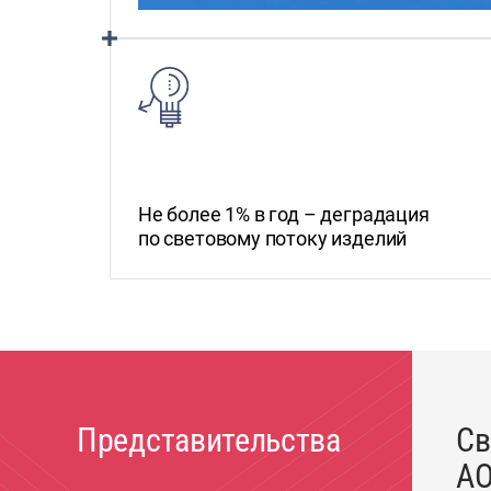
Не более 1% в год – деградация
по световому потоку изделий
Представительства
Св
АО