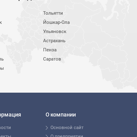
Тольятти
к
Йошкар-Ола
Ульяновск
Астрахань
Пенза
ль
Саратов
ры
ормация
О компании
вости
Основной сайт
оекты
О предприятии