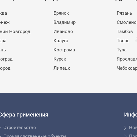
ква
Брянск
Рязань
онеж
Владимир
Смоленс
ний Новгород
Иваново
Тамбов
ара
Калуга
Тверь
ань
Кострома
Тула
гоград
Курск
Ярослав
город
Липецк
Чебокса
Сфера применения
Инф
Строительство
Но
Производственные объекты
Пр