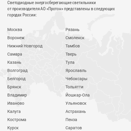
Светодиодные энергосберегающие светильники
от производителя АО «Протон» представлены в следующих
городах России:
Москва
Рязань
Воронеж
Смоленск
Нижний Новгород
Тамбов
Самара
Тверь
Казань
Тула
Волгоград
Ярославль
Белгород
Чебоксары
Брянск
Тольятти
Владимир
Йошкар-Ола
Иваново
Ульяновск
Калуга
Астрахань
Кострома
Пенза
Курск
Саратов