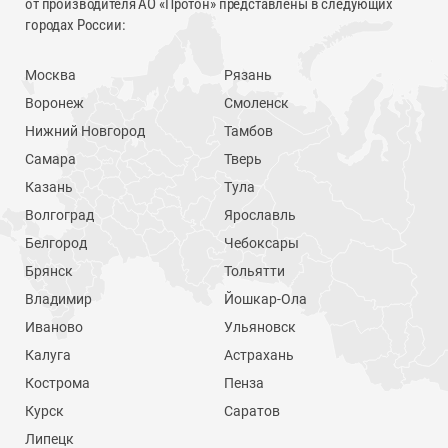
от производителя АО «Протон» представлены в следующих
городах России:
Москва
Рязань
Воронеж
Смоленск
Нижний Новгород
Тамбов
Самара
Тверь
Казань
Тула
Волгоград
Ярославль
Белгород
Чебоксары
Брянск
Тольятти
Владимир
Йошкар-Ола
Иваново
Ульяновск
Калуга
Астрахань
Кострома
Пенза
Курск
Саратов
Липецк