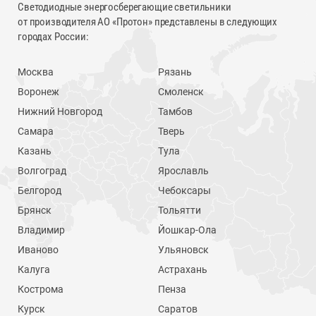
Светодиодные энергосберегающие светильники
от производителя АО «Протон» представлены в следующих
городах России:
Москва
Рязань
Воронеж
Смоленск
Нижний Новгород
Тамбов
Самара
Тверь
Казань
Тула
Волгоград
Ярославль
Белгород
Чебоксары
Брянск
Тольятти
Владимир
Йошкар-Ола
Иваново
Ульяновск
Калуга
Астрахань
Кострома
Пенза
Курск
Саратов