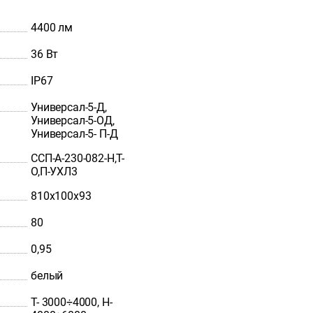
4400 лм
36 Вт
IP67
Универсал-5-Д,
Универсал-5-ОД,
Универсал-5- П-Д
ССП-А-230-082-Н,Т-
О,П-УХЛ3
810х100х93
80
0,95
белый
Т- 3000÷4000, Н-