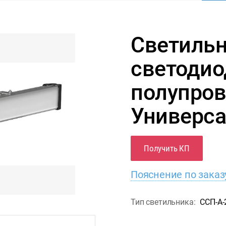
Светиль
светоди
полупро
Универса
Получить КП
Пояснение по заказ
Тип светильника:
ССП-А-