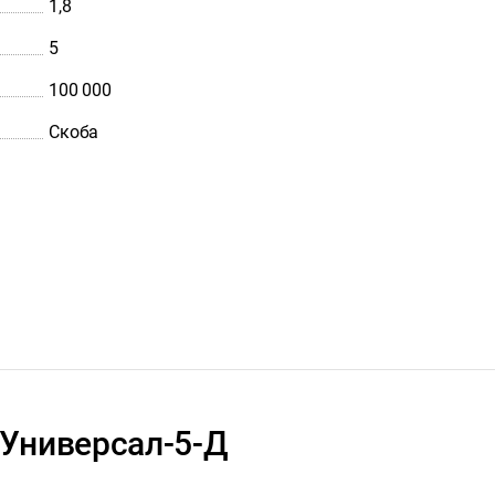
1,8
5
100 000
Скоба
 Универсал-5-Д