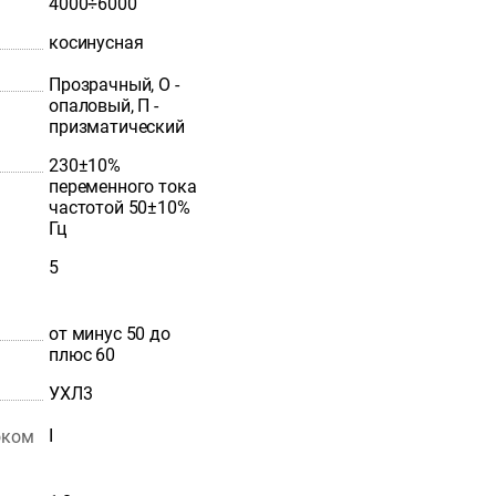
4000÷6000
косинусная
Прозрачный, О -
опаловый, П -
призматический
230±10%
переменного тока
частотой 50±10%
Гц
5
от минус 50 до
плюс 60
УХЛ3
I
оком