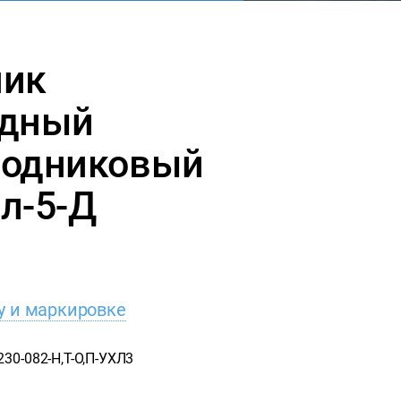
ник
одный
водниковый
л-5-Д
у и маркировке
230-082-Н,Т-О,П-УХЛ3