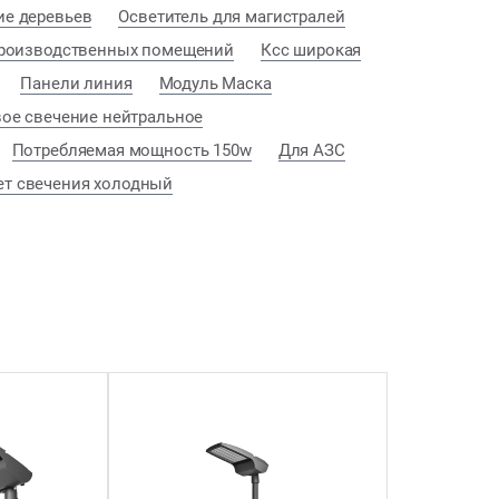
е деревьев
Осветитель для магистралей
роизводственных помещений
Ксс широкая
Панели линия
Модуль Маска
ое свечение нейтральное
Потребляемая мощность 150w
Для АЗС
ет свечения холодный