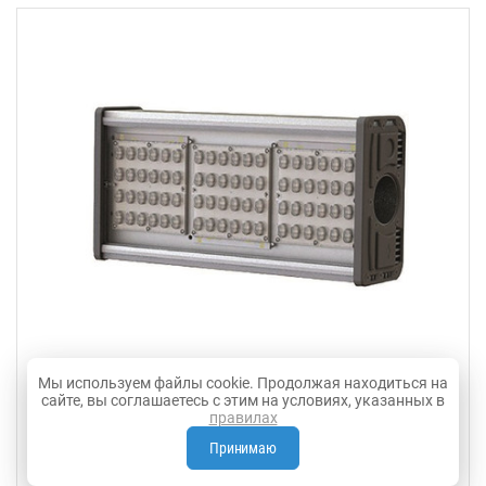
Мы используем файлы cookie. Продолжая находиться на
сайте, вы соглашаетесь с этим на условиях, указанных в
Светодиодный консольный светильник
правилах
Трасса-3
Принимаю
Световой поток – 11 250 лм