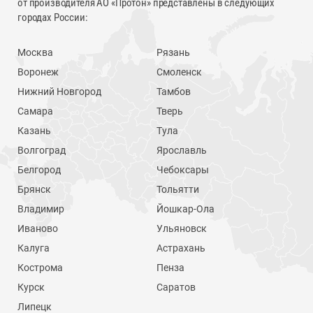
от производителя АО «Протон» представлены в следующих
городах России:
Москва
Рязань
Воронеж
Смоленск
Нижний Новгород
Тамбов
Самара
Тверь
Казань
Тула
Волгоград
Ярославль
Белгород
Чебоксары
Брянск
Тольятти
Владимир
Йошкар-Ола
Иваново
Ульяновск
Калуга
Астрахань
Кострома
Пенза
Курск
Саратов
Липецк