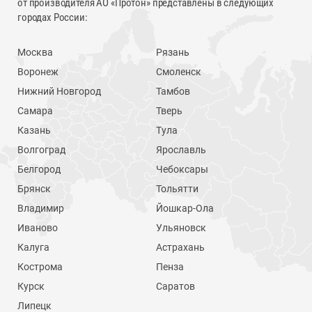
от производителя АО «Протон» представлены в следующих
городах России:
Москва
Рязань
Воронеж
Смоленск
Нижний Новгород
Тамбов
Самара
Тверь
Казань
Тула
Волгоград
Ярославль
Белгород
Чебоксары
Брянск
Тольятти
Владимир
Йошкар-Ола
Иваново
Ульяновск
Калуга
Астрахань
Кострома
Пенза
Курск
Саратов
Липецк