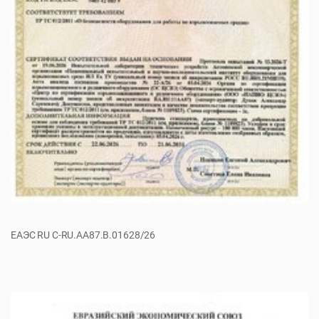
ЕАЭС RU С-RU.АА87.B.01628/26