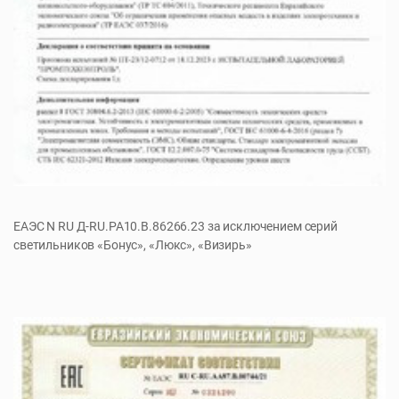
ЕАЭС N RU Д-RU.РА10.В.86266.23 за исключением серий
светильников «Бонус», «Люкс», «Визирь»