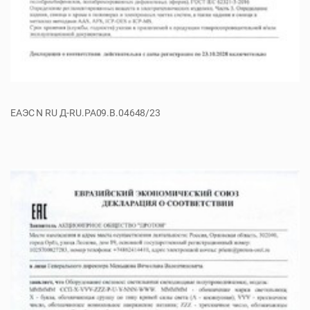
ЕАЭС N RU Д-RU.РА09.В.04648/23