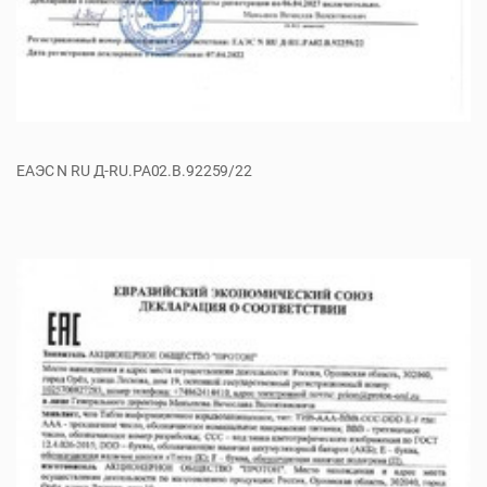
ЕАЭС N RU Д-RU.РА02.В.92259/22