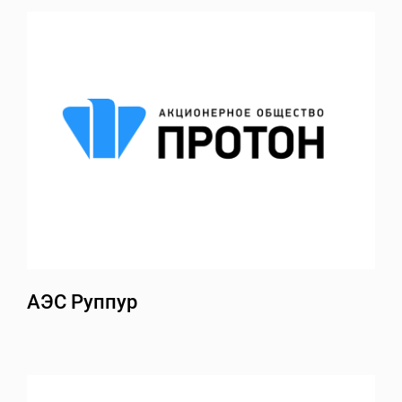
АЭС Руппур