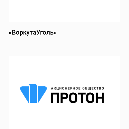
«ВоркутаУголь»