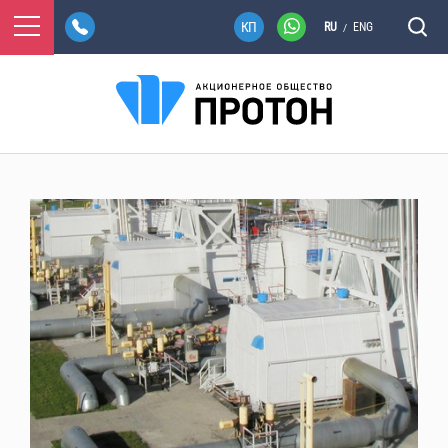
RU
ENG
/