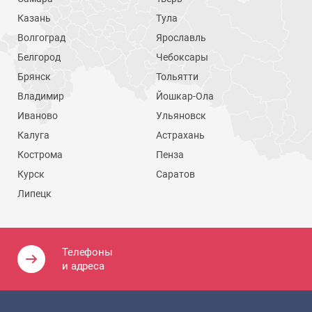
Казань
Тула
Волгоград
Ярославль
Белгород
Чебоксары
Брянск
Тольятти
Владимир
Йошкар-Ола
Иваново
Ульяновск
Калуга
Астрахань
Кострома
Пенза
Курск
Саратов
Липецк
Телефоны
и адреса