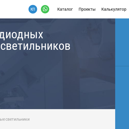
Каталог
Проекты
Калькулятор
одиодных
 светильников
е светильники