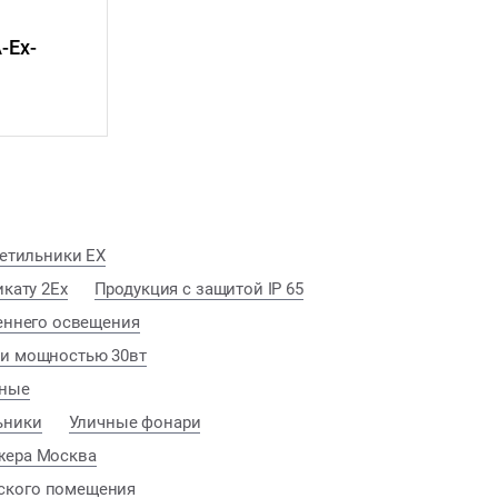
-Ex-
етильники EX
кату 2Ex
Продукция с защитой IP 65
еннего освещения
и мощностью 30вт
сные
ьники
Уличные фонари
жера Москва
ского помещения