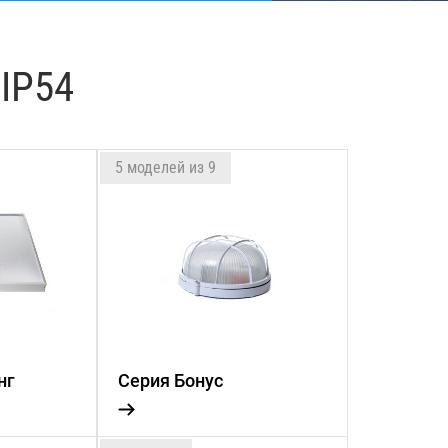
IP54
5 моделей из 9
нг
Серия Бонус