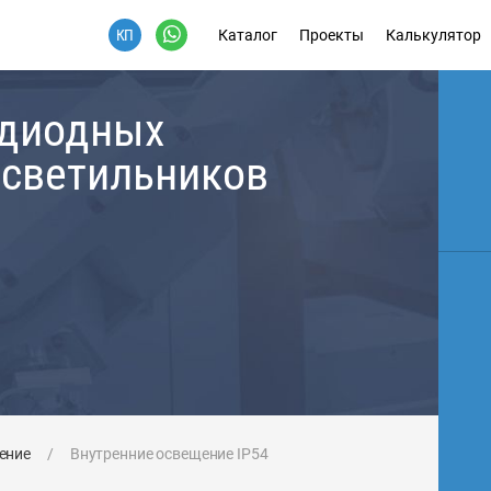
Каталог
Проекты
Калькулятор
одиодных
 светильников
ение
/
Внутренние освещение IP54