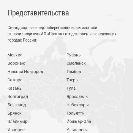
Представительства
Светодиодные энергосберегающие светильники
от производителя АО «Протон» представлены в следующих
городах России:
Москва
Рязань
Воронеж
Смоленск
Нижний Новгород
Тамбов
Самара
Тверь
Казань
Тула
Волгоград
Ярославль
Белгород
Чебоксары
Брянск
Тольятти
Владимир
Йошкар-Ола
Иваново
Ульяновск