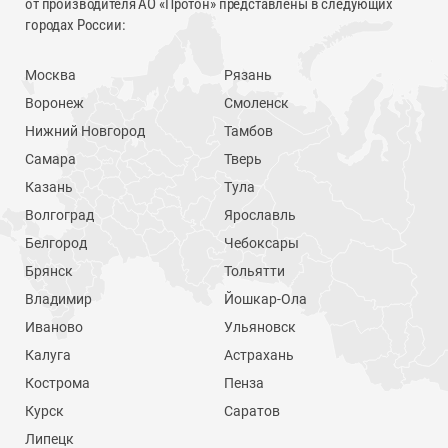
от производителя АО «Протон» представлены в следующих
городах России:
Москва
Рязань
Воронеж
Смоленск
Нижний Новгород
Тамбов
Самара
Тверь
Казань
Тула
Волгоград
Ярославль
Белгород
Чебоксары
Брянск
Тольятти
Владимир
Йошкар-Ола
Иваново
Ульяновск
Калуга
Астрахань
Кострома
Пенза
Курск
Саратов
Липецк