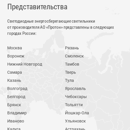
Представительства
Светодиодные энергосберегающие светильники
от производителя АО «Протон» представлены в следующих
городах России:
Москва
Рязань
Воронеж
Смоленск
Нижний Новгород
Тамбов
Самара
Тверь
Казань
Тула
Волгоград
Ярославль
Белгород
Чебоксары
Брянск
Тольятти
Владимир
Йошкар-Ола
Иваново
Ульяновск
Калуга
Астрахань