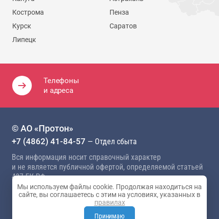
Кострома
Пенза
Курск
Саратов
Липецк
Телефоны
и адреса
© АО «Протон»
+7 (4862) 41-84-57
— Отдел сбыта
Вся информация носит справочный характер
и не является публичной офертой, определяемой статьей
437 ГК РФ
Мы используем файлы cookie. Продолжая находиться на
Политика конфиденциальности
сайте, вы соглашаетесь с этим на условиях, указанных в
правилах
Карта сайта
Разработка сайта —
Студия 404
Принимаю