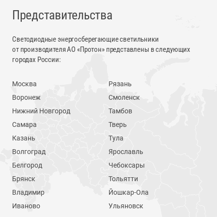
Представительства
Светодиодные энергосберегающие светильники
от производителя АО «Протон» представлены в следующих
городах России:
Москва
Рязань
Воронеж
Смоленск
Нижний Новгород
Тамбов
Самара
Тверь
Казань
Тула
Волгоград
Ярославль
Белгород
Чебоксары
Брянск
Тольятти
Владимир
Йошкар-Ола
Иваново
Ульяновск