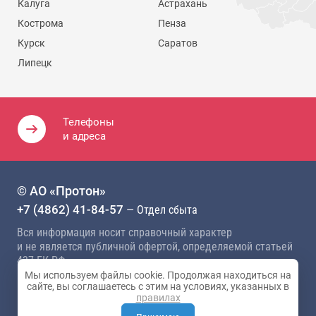
Калуга
Астрахань
Кострома
Пенза
Курск
Саратов
Липецк
Телефоны
и адреса
© АО «Протон»
+7 (4862) 41-84-57
— Отдел сбыта
Вся информация носит справочный характер
и не является публичной офертой, определяемой статьей
437 ГК РФ
Мы используем файлы cookie. Продолжая находиться на
Политика конфиденциальности
сайте, вы соглашаетесь с этим на условиях, указанных в
правилах
Карта сайта
Разработка сайта —
Студия 404