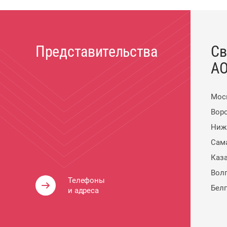
Представительства
Св
АО
Мос
Вор
Ниж
Сам
Каз
Вол
Телефоны
Бел
и адреса