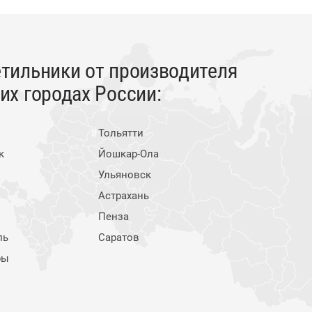
тильники от производителя
х городах России:
Тольятти
к
Йошкар-Ола
Ульяновск
Астрахань
Пенза
ль
Саратов
ры