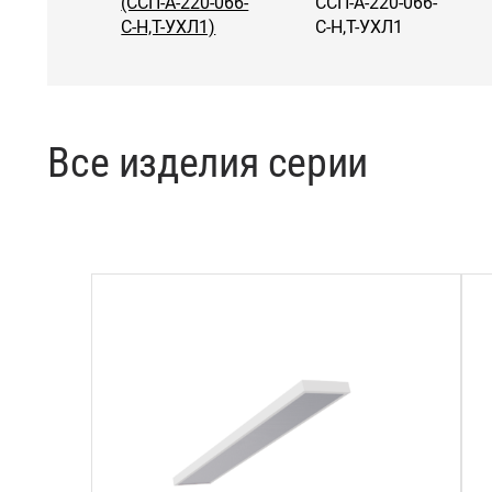
(ССП-А-220-066-
ССП-А-220-066-
С-Н,Т-УХЛ1)
С-Н,Т-УХЛ1
Все изделия серии