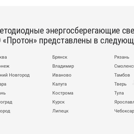
етодиодные энергосберегающие све
 «Протон» представлены в следующи
ква
Брянск
Рязань
онеж
Владимир
Смоленс
ний Новгород
Иваново
Тамбов
ара
Калуга
Тверь
ань
Кострома
Тула
гоград
Курск
Ярослав
город
Липецк
Чебокса