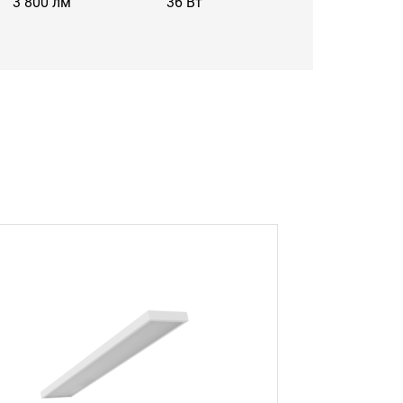
3 800 лм
36 Вт