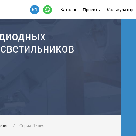
Каталог
Проекты
Калькулятор
одиодных
 светильников
ение
/
Серия Линия