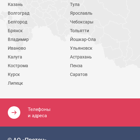
Казань
Тула
Волгоград
Ярославль
Белгород
Чебоксары
Брянск
Тольятти
Владимир
Йошкар-Ола
Иваново
Ульяновск
Калуга
Астрахань
Кострома
Пенза
Курск
Саратов
Липецк
Телефоны
и адреса
© АО «Протон»