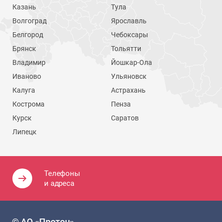
Казань
Тула
Волгоград
Ярославль
Белгород
Чебоксары
Брянск
Тольятти
Владимир
Йошкар-Ола
Иваново
Ульяновск
Калуга
Астрахань
Кострома
Пенза
Курск
Саратов
Липецк
Телефоны
и адреса
© АО «Протон»