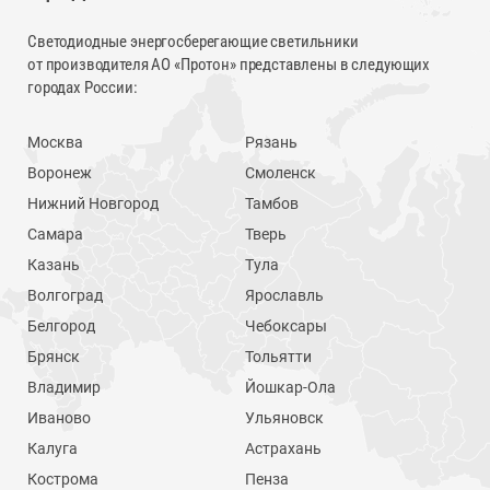
Светодиодные энергосберегающие светильники
от производителя АО «Протон» представлены в следующих
городах России:
Москва
Рязань
Воронеж
Смоленск
Нижний Новгород
Тамбов
Самара
Тверь
Казань
Тула
Волгоград
Ярославль
Белгород
Чебоксары
Брянск
Тольятти
Владимир
Йошкар-Ола
Иваново
Ульяновск
Калуга
Астрахань
Кострома
Пенза