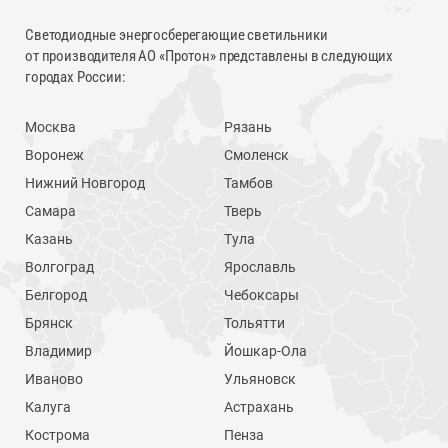
Светодиодные энергосберегающие светильники
от производителя АО «Протон» представлены в следующих
городах России:
Москва
Рязань
Воронеж
Смоленск
Нижний Новгород
Тамбов
Самара
Тверь
Казань
Тула
Волгоград
Ярославль
Белгород
Чебоксары
Брянск
Тольятти
Владимир
Йошкар-Ола
Иваново
Ульяновск
Калуга
Астрахань
Кострома
Пенза