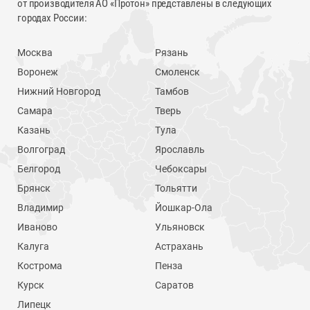
от производителя АО «Протон» представлены в следующих
городах России:
Москва
Рязань
Воронеж
Смоленск
Нижний Новгород
Тамбов
Самара
Тверь
Казань
Тула
Волгоград
Ярославль
Белгород
Чебоксары
Брянск
Тольятти
Владимир
Йошкар-Ола
Иваново
Ульяновск
Калуга
Астрахань
Кострома
Пенза
Курск
Саратов
Липецк