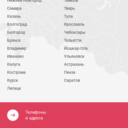
Нижний Новгород
Тамбов
Самара
Тверь
Казань
Тула
Волгоград
Ярославль
Белгород
Чебоксары
Брянск
Тольятти
Владимир
Йошкар-Ола
Иваново
Ульяновск
Калуга
Астрахань
Кострома
Пенза
Курск
Саратов
Липецк
Телефоны
и адреса