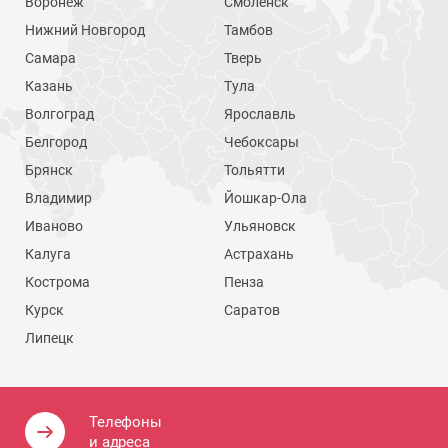
Воронеж
Смоленск
Нижний Новгород
Тамбов
Самара
Тверь
Казань
Тула
Волгоград
Ярославль
Белгород
Чебоксары
Брянск
Тольятти
Владимир
Йошкар-Ола
Иваново
Ульяновск
Калуга
Астрахань
Кострома
Пенза
Курск
Саратов
Липецк
Телефоны
и адреса