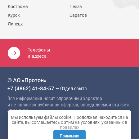
Кострома
Пенза
Курск
Саратов
Липецк
Телефоны
и адреса
© АО «Протон»
+7 (4862) 41-84-57
— Отдел сбыта
Вся информация носит справочный характер
и не является публичной офертой, определяемой статьей
437 ГК РФ
Мы используем файлы cookie. Продолжая находиться на
Политика конфиденциальности
сайте, вы соглашаетесь с этим на условиях, указанных в
правилах
Карта сайта
Разработка сайта —
Студия 404
Принимаю