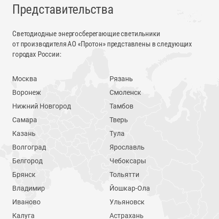
Представительства
Светодиодные энергосберегающие светильники
от производителя АО «Протон» представлены в следующих
городах России:
Москва
Рязань
Воронеж
Смоленск
Нижний Новгород
Тамбов
Самара
Тверь
Казань
Тула
Волгоград
Ярославль
Белгород
Чебоксары
Брянск
Тольятти
Владимир
Йошкар-Ола
Иваново
Ульяновск
Калуга
Астрахань