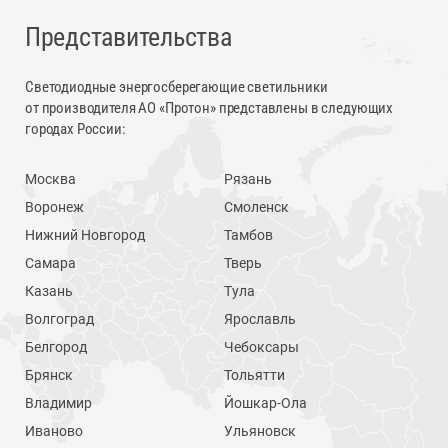
Представительства
Светодиодные энергосберегающие светильники
от производителя АО «Протон» представлены в следующих
городах России:
Москва
Рязань
Воронеж
Смоленск
Нижний Новгород
Тамбов
Самара
Тверь
Казань
Тула
Волгоград
Ярославль
Белгород
Чебоксары
Брянск
Тольятти
Владимир
Йошкар-Ола
Иваново
Ульяновск