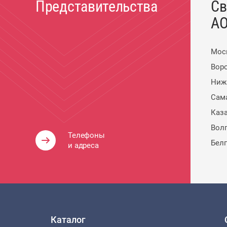
Представительства
Св
АО
Мос
Вор
Ниж
Сам
Каз
Вол
Телефоны
Бел
и адреса
Каталог