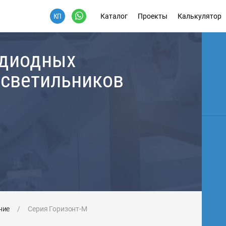
Каталог
Проекты
Калькулятор
одиодных
 светильников
ние
/
Серия Горизонт-М