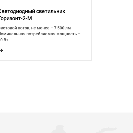
Светодиодный светильник
Светодиодны
Горизонт-2-М
Горизонт-3-М
Световой поток, не менее – 7 500 лм
Световой поток, 
Номинальная потребляемая мощность –
Номинальная по
60 Вт
90 Вт