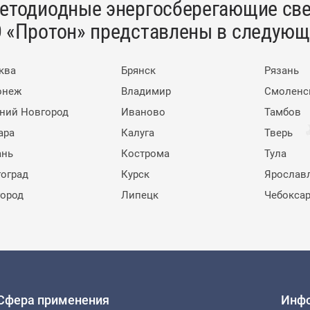
етодиодные энергосберегающие све
 «Протон» представлены в следующи
ква
Брянск
Рязань
онеж
Владимир
Смоленс
ний Новгород
Иваново
Тамбов
ара
Калуга
Тверь
ань
Кострома
Тула
гоград
Курск
Ярослав
город
Липецк
Чебокса
Сфера применения
Инф