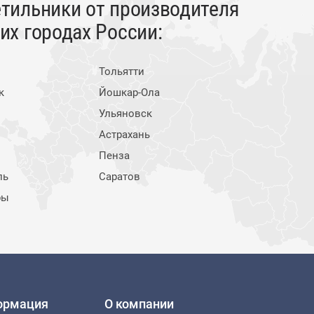
тильники от производителя
х городах России:
Тольятти
к
Йошкар-Ола
Ульяновск
Астрахань
Пенза
ль
Саратов
ры
ормация
О компании