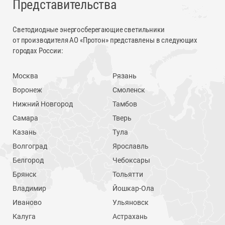
Представительства
Светодиодные энергосберегающие светильники
от производителя АО «Протон» представлены в следующих
городах России:
Москва
Рязань
Воронеж
Смоленск
Нижний Новгород
Тамбов
Самара
Тверь
Казань
Тула
Волгоград
Ярославль
Белгород
Чебоксары
Брянск
Тольятти
Владимир
Йошкар-Ола
Иваново
Ульяновск
Калуга
Астрахань