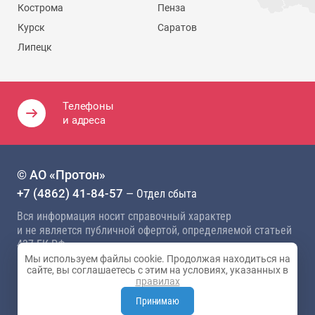
Кострома
Пенза
Курск
Саратов
Липецк
Телефоны
и адреса
© АО «Протон»
+7 (4862) 41-84-57
— Отдел сбыта
Вся информация носит справочный характер
и не является публичной офертой, определяемой статьей
437 ГК РФ
Мы используем файлы cookie. Продолжая находиться на
Политика конфиденциальности
сайте, вы соглашаетесь с этим на условиях, указанных в
правилах
Карта сайта
Разработка сайта —
Студия 404
Принимаю