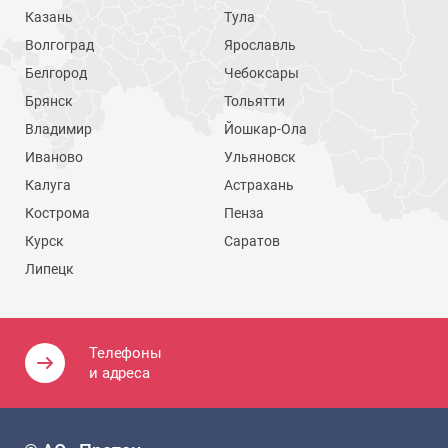
Казань
Тула
Волгоград
Ярославль
Белгород
Чебоксары
Брянск
Тольятти
Владимир
Йошкар-Ола
Иваново
Ульяновск
Калуга
Астрахань
Кострома
Пенза
Курск
Саратов
Липецк
Телефоны
и адреса