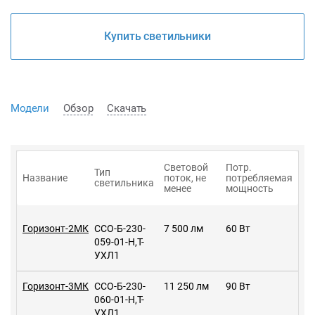
Купить светильники
Модели
Обзор
Скачать
Световой
Потр.
Тип
Название
поток, не
потребляемая
светильника
менее
мощность
Горизонт-2МК
ССО-Б-230-
7 500 лм
60 Вт
059-01-Н,Т-
УХЛ1
Горизонт-3МК
ССО-Б-230-
11 250 лм
90 Вт
060-01-Н,Т-
УХЛ1