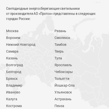
Светодиодные энергосберегающие светильники
от производителя АО «Протон» представлены в следующих
городах России:
Москва
Рязань
Воронеж
Смоленск
Нижний Новгород
Тамбов
Самара
Тверь
Казань
Тула
Волгоград
Ярославль
Белгород
Чебоксары
Брянск
Тольятти
Владимир
Йошкар-Ола
Иваново
Ульяновск
Калуга
Астрахань
Кострома
Пенза