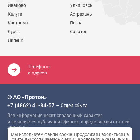
Иваново
Ульяновск
Калуга
Астрахань
Кострома
Пенза
Курск
Саратов
Липецк
Телефоны
и адреса
© АО «Протон»
+7 (4862) 41-84-57
— Отдел сбыта
Вся информация носит справочный характер
и не является публичной офертой, определяемой статьей
437 ГК РФ
Мы используем файлы cookie. Продолжая находиться на
Политика конфиденциальности
сайте, вы соглашаетесь с этим на условиях, указанных в