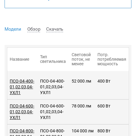
Модели
Обзор
Скачать
Световой
Потр.
Тип
Название
поток, не
потребляемая
светильника
менее
мощность
ПСО-04-400-
ПСО-04-400-
52 000 лм
400 Вт
01,02,03,04-
01,02,03,04-
УХЛ1
УХЛ1
ПСО-04-600-
ПСО-04-600-
78 000 лм
600 Вт
01,02,03,04-
01,02,03,04-
УХЛ1
УХЛ1
ПСО-04-800-
ПСО-04-800-
104 000 лм
800 Вт