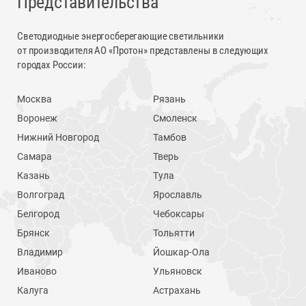
Представительства
Светодиодные энергосберегающие светильники
от производителя АО «Протон» представлены в следующих
городах России:
Москва
Рязань
Воронеж
Смоленск
Нижний Новгород
Тамбов
Самара
Тверь
Казань
Тула
Волгоград
Ярославль
Белгород
Чебоксары
Брянск
Тольятти
Владимир
Йошкар-Ола
Иваново
Ульяновск
Калуга
Астрахань