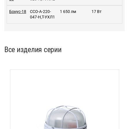
Бонус-18
ССО-А-220-
1 650 лм
17 Вт
047-Н,Т-УХЛ1
Все изделия серии