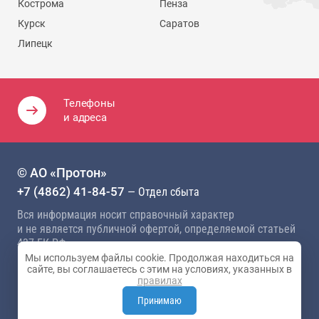
Кострома
Пенза
Курск
Саратов
Липецк
Телефоны
и адреса
© АО «Протон»
+7 (4862) 41-84-57
— Отдел сбыта
Вся информация носит справочный характер
и не является публичной офертой, определяемой статьей
437 ГК РФ
Мы используем файлы cookie. Продолжая находиться на
Политика конфиденциальности
сайте, вы соглашаетесь с этим на условиях, указанных в
правилах
Карта сайта
Разработка сайта —
Студия 404
Принимаю