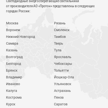
Светодиодные энергосберегающие светильники
от производителя АО «Протон» представлены в следующих
городах России:
Москва
Рязань
Воронеж
Смоленск
Нижний Новгород
Тамбов
Самара
Тверь
Казань
Тула
Волгоград
Ярославль
Белгород
Чебоксары
Брянск
Тольятти
Владимир
Йошкар-Ола
Иваново
Ульяновск
Калуга
Астрахань
Кострома
Пенза
Курск
Саратов