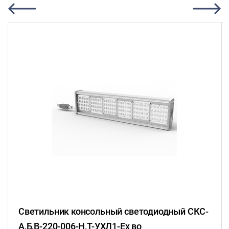
Светильник консольный светодиодный СКС-
А,Б,В-220-006-Н,Т-УХЛ1-Ex во