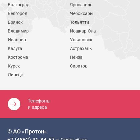
Волгоград
Ярославль
Белгород
Чебоксары
Брянск
Тольятти
Владимир
Йошкар-Ола
Иваново
Ульяновск
Калуга
Астрахань
Кострома
Пенза
Курск
Саратов
Липецк
Телефоны
и адреса
© АО «Протон»
+7 (4862) 41-84-57
— Отдел сбыта