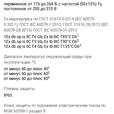
переменное: от 176 до 264 В, с частотой (50±10%) Гц
постоянное: от 250 до 370 В
Ех-маркировка по ГОСТ 31610.0-2014 (IEC 60079-
0:2011), ГОСТ IEC 60079-1-2013, ГОСТ 31610.28-2012 (IEC
60079-28:2015) ГОСТ IEC 60079-31-2013
1
1Ex db op is IIC T6 Gb, Ex tb IIIC Т85°С Db
2
1Ex db op is IIC T5 Gb, Ex tb IIIC Т90°С Db
3
1Ex db op is IIC T4 Gb, Ex tb IIIC Т135°С Db
Диапазон температур окружающей среды при
эксплуатации, ºС
1
от минус 60 до плюс 40
2
от минус 60 до плюс 60
3
от минус 60 до плюс 80
Степень защиты
IP65
Класс защиты от поражения электрическим током по
МЭК 60598-1 раздел 8