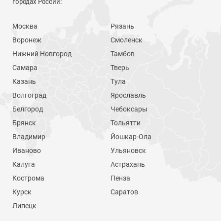
городах России:
Москва
Рязань
Воронеж
Смоленск
Нижний Новгород
Тамбов
Самара
Тверь
Казань
Тула
Волгоград
Ярославль
Белгород
Чебоксары
Брянск
Тольятти
Владимир
Йошкар-Ола
Иваново
Ульяновск
Калуга
Астрахань
Кострома
Пенза
Курск
Саратов
Липецк