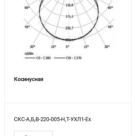
Косинусная
СКС-А,Б,В-220-005-Н,Т-УХЛ1-Ex