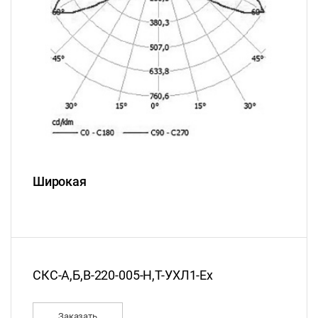
Широкая
СКС-А,Б,В-220-005-Н,Т-УХЛ1-Ex
Заказать