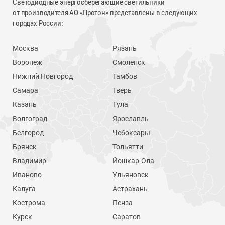
Светодиодные энергосберегающие светильники
от производителя АО «Протон» представлены в следующих
городах России:
Москва
Рязань
Воронеж
Смоленск
Нижний Новгород
Тамбов
Самара
Тверь
Казань
Тула
Волгоград
Ярославль
Белгород
Чебоксары
Брянск
Тольятти
Владимир
Йошкар-Ола
Иваново
Ульяновск
Калуга
Астрахань
Кострома
Пенза
Курск
Саратов