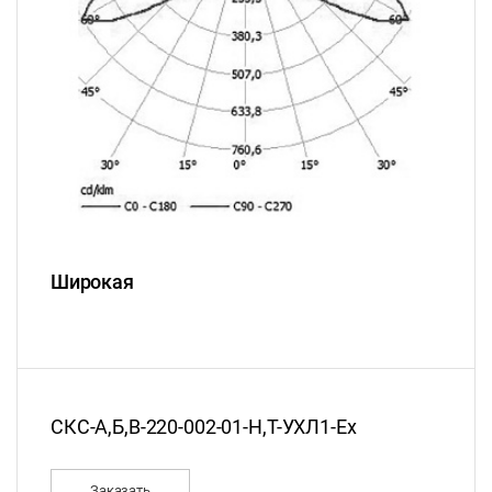
Широкая
СКС-А,Б,В-220-002-01-Н,Т-УХЛ1-Ех
Заказать