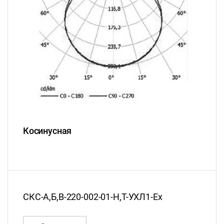
Косинусная
СКС-А,Б,В-220-002-01-Н,Т-УХЛ1-Ех