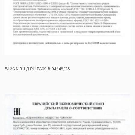
ЕАЭС N RU Д-RU.РА09.В.04648/23