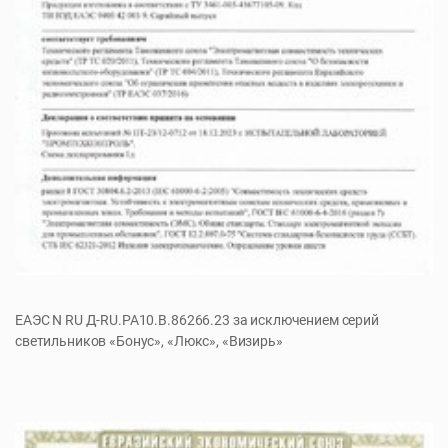
ЕАЭС N RU Д-RU.РА10.В.86266.23 за исключением серий
светильников «Бонус», «Люкс», «Визирь»