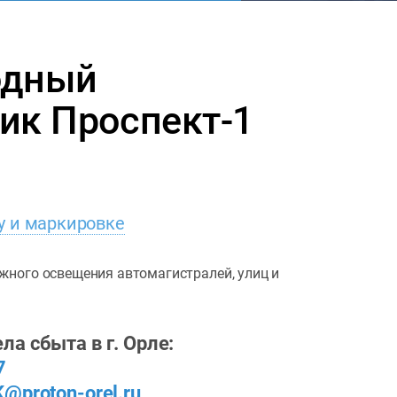
одный
ик Проспект-1
у и маркировке
жного освещения автомагистралей, улиц и
ла сбыта в г. Орле:
7
K@proton-orel.ru