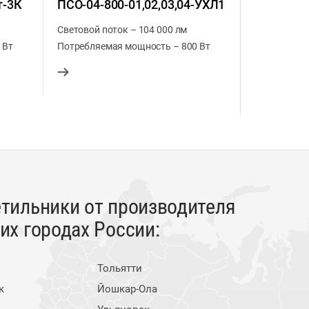
т-3К
ПСО-04-800-01,02,03,04-УХЛ1
осветите
Горизон
Световой поток – 104 000 лм
 Вт
Потребляемая мощность – 800 Вт
Световой по
Потребляем
тильники от производителя
х городах России:
Тольятти
к
Йошкар-Ола