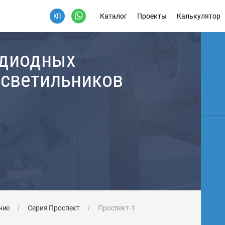
Каталог
Проекты
Калькулятор
одиодных
 светильников
ние
/
Серия Проспект
/
Проспект-1