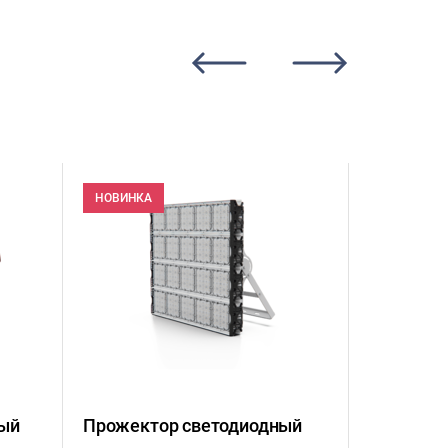
НОВИНКА
ный
Прожектор светодиодный
Светильн