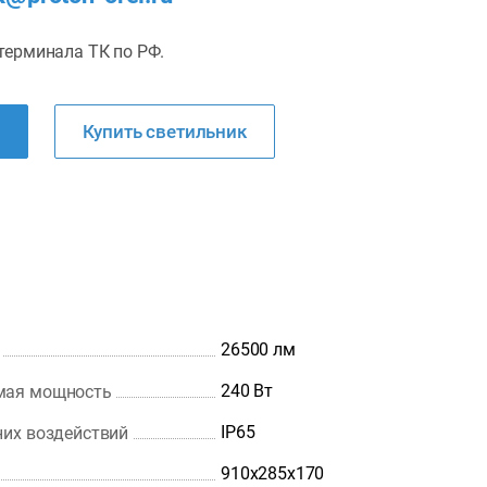
терминала ТК по РФ.
Купить светильник
26500 лм
240 Вт
мая мощность
IP65
них воздействий
910х285х170