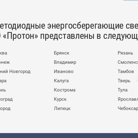
етодиодные энергосберегающие све
 «Протон» представлены в следующи
ква
Брянск
Рязань
онеж
Владимир
Смоленс
ний Новгород
Иваново
Тамбов
ара
Калуга
Тверь
ань
Кострома
Тула
гоград
Курск
Ярослав
город
Липецк
Чебокса