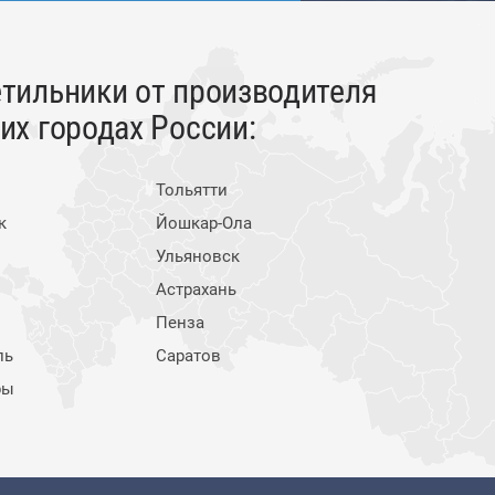
тильники от производителя
х городах России:
Тольятти
к
Йошкар-Ола
Ульяновск
Астрахань
Пенза
ль
Саратов
ры