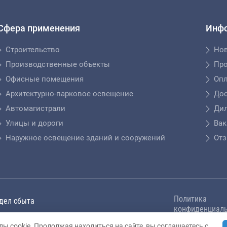
Сфера применения
Инф
Строительство
Но
Производственные объекты
Пр
Офисные помещения
Опл
Архитектурно-парковое освещение
Дос
Автомагистрали
Ди
Улицы и дороги
Вак
Наружное освещение зданий и сооружений
От
Политика
дел сбыта
конфиденциаль
является публичной офертой, определяемой
ы cookie. Продолжая находиться на сайте, вы соглашаетесь с
Карта сайта