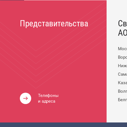
Представительства
Св
АО
Мос
Вор
Ниж
Сам
Каз
Вол
Телефоны
Бел
и адреса