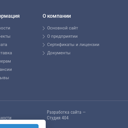
ормация
О компании
вости
Основной сайт
оекты
О предприятии
ата
Сертификаты и лицензии
тавка
Документы
лерам
ансии
зывы
Разработка сайта —
ности
Студия 404