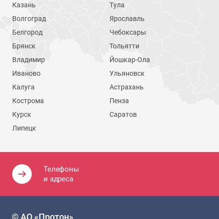
Казань
Тула
Волгоград
Ярославль
Белгород
Чебоксары
Брянск
Тольятти
Владимир
Йошкар-Ола
Иваново
Ульяновск
Калуга
Астрахань
Кострома
Пенза
Курск
Саратов
Липецк
Телефоны
и адреса
© АО «Протон»